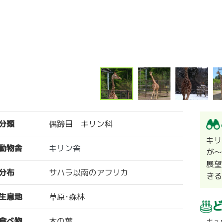
分類
偶蹄目 キリン科
キリ
動物舎
キリン舎
が
展
分布
サハラ以南のアフリカ
き
生息地
草原･森林
食べ物
木の葉