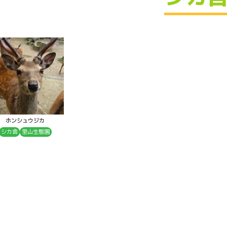
ホンシュウジカ
シカ舎
里山生態園